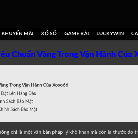
KHUYẾN MÃI
XỔ SỐ
GAME BÀI
LUCKYWIN
CA
iêu Chuẩn Vàng Trong Vận Hành Của
Vàng Trong Vận Hành Của Xoso66
 Đặt Lên Hàng Đầu
ính Sách Bảo Mật
hính Sách Bảo Mật
ông chỉ là một văn bản pháp lý khô khan mà còn là thước đo tr