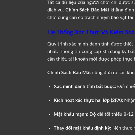
Tất cả dữ liệu của người chơi chỉ được s
dịch vụ.
Chính Sách Bảo Mật
khẳng định 
chơi cũng cần có trách nhiệm bảo vật tà
Hệ Thống Xác Thực Và Kiểm Soá
Quy trình xác minh danh tính được thiết
nhất. Thông tin cung cấp khi đăng ký bắt
cần thiết, tài khoản mới được phép thực hi
Chính Sách Bảo Mật
cũng đưa ra các khu
Xác minh danh tính bắt buộc:
Đối chiế
Kích hoạt xác thực hai lớp (2FA):
Nhận 
Mật khẩu mạnh:
Độ dài tối thiểu 8-12
Thay đổi mật khẩu định kỳ:
Nên thực h