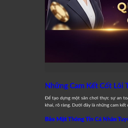
Những Cam Kết Cốt Lõi 
Để tạo dựng một sân chơi thực sự an to
khai, rõ ràng. Dưới đây là những cam kết
Bảo Mật Thông Tin Cá Nhân Tuy