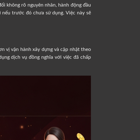
y đổi không rõ nguyên nhân, hành động đầu
A) nếu trước đó chưa sử dụng. Việc này sẽ
ơn vị vận hành xây dựng và cập nhật theo
dụng dịch vụ đồng nghĩa với việc đã chấp