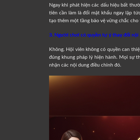
Ngay khi phát hiện các dấu hiệu bất thườ
tiên cần làm là đổi mật khẩu ngay lập tứ
tạo thêm một tầng bảo vệ vững chắc cho 
3. Người chơi có quyền tự ý thay đổi nộ
Không. Hội viên không có quyền can thiệ
đúng khung pháp lý hiện hành. Mọi sự th
nhận các nội dung điều chỉnh đó.