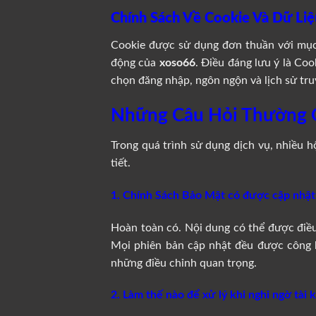
Chính Sách Về Cookie Và Dữ Li
Cookie được sử dụng đơn thuần với mục đ
động của
xoso66
. Điều đáng lưu ý là Coo
chọn đăng nhập, ngôn ngộn và lịch sử tru
Những Câu Hỏi Thường 
Trong quá trình sử dụng dịch vụ, nhiều h
tiết.
1.
Chính Sách Bảo Mật
có được cập nhật 
Hoàn toàn có. Nội dung có thể được điều
Mọi phiên bản cập nhật đều được công b
những điều chỉnh quan trọng.
2. Làm thế nào để xử lý khi nghi ngờ tài