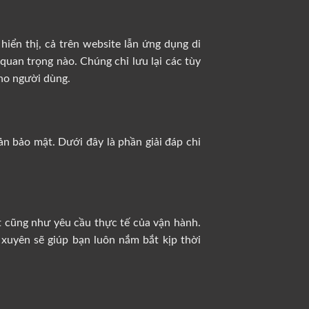
iển thị, cả trên website lẫn ứng dụng di
quan trọng nào. Chúng chỉ lưu lại các tùy
cho người dùng.
ản bảo mật. Dưới đây là phần giải đáp chi
t cũng như yêu cầu thực tế của vận hành.
xuyên sẽ giúp bạn luôn nắm bắt kịp thời