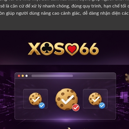
g sẽ là căn cứ để xử lý nhanh chóng, đúng quy trình, hạn chế tối
òn giúp người dùng nâng cao cảnh giác, dễ dàng nhận diện các c