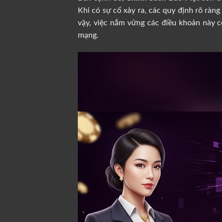
Khi có sự cố xảy ra, các quy định rõ ràn
vậy, việc nắm vững các điều khoản này c
mạng.