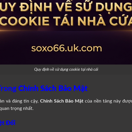
Quy định về sử dụng cookie tại nhà cái
Trong
Chính Sách Bảo Mật
àn và đáng tin cậy,
Chính Sách Bảo Mật
của nền tảng này được
 quan trọng nhất.
ệt Đối