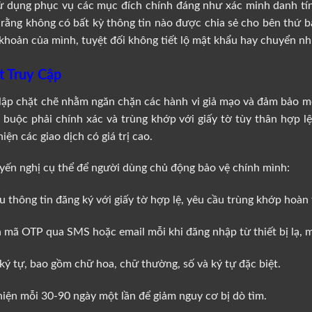
ử dụng phục vụ các mục đích chính đáng như xác minh danh tính
rằng không có bất kỳ thông tin nào được chia sẻ cho bên thứ ba
i khoản của mình, tuyệt đối không tiết lộ mật khẩu hay chuyển 
t Truy Cập
 lập chặt chẽ nhằm ngăn chặn các hành vi giả mạo và đảm bảo mỗ
 buộc phải chính xác và trùng khớp với giấy tờ tùy thân hợp l
ện các giao dịch có giá trị cao.
yến nghị cụ thể để người dùng chủ động bảo vệ chính mình:
u thông tin đăng ký với giấy tờ hợp lệ, yêu cầu trùng khớp hoàn 
mã OTP qua SMS hoặc email mỗi khi đăng nhập từ thiết bị lạ, mỗ
 ký tự, bao gồm chữ hoa, chữ thường, số và ký tự đặc biệt.
iện mỗi 30-90 ngày một lần để giảm nguy cơ bị dò tìm.