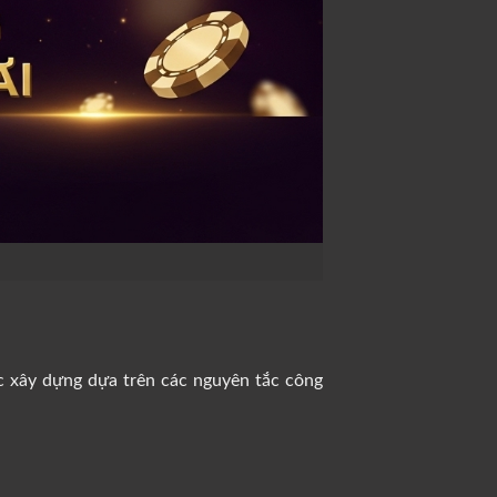
 xây dựng dựa trên các nguyên tắc công