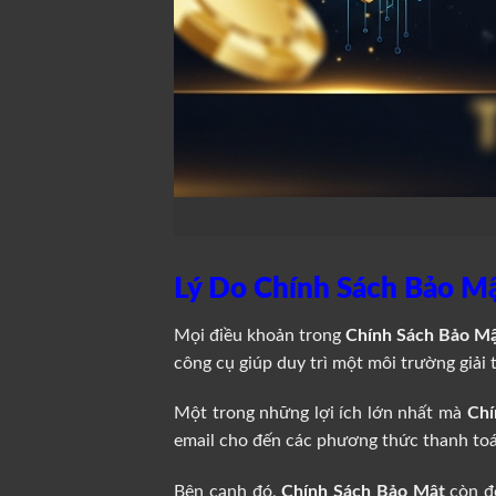
Lý Do
Chính Sách Bảo M
Mọi điều khoản trong
Chính Sách Bảo M
công cụ giúp duy trì một môi trường giải 
Một trong những lợi ích lớn nhất mà
Chí
email cho đến các phương thức thanh toán
Bên cạnh đó,
Chính Sách Bảo Mật
còn đó