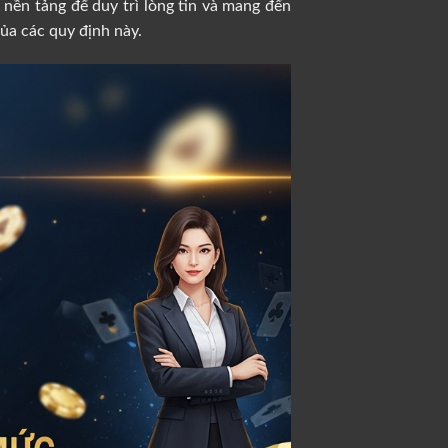
 nền tảng để duy trì lòng tin và mang đến
ủa các quy định này.