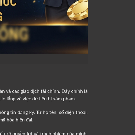
n và các giao dịch tài chính. Đây chính là
lo lắng về việc dữ liệu bị xâm phạm.
ông tin đăng ký. Từ họ tên, số điện thoại,
mã hóa hiện đại.
ểu rõ quyền lợi và trách nhiệm của mình.